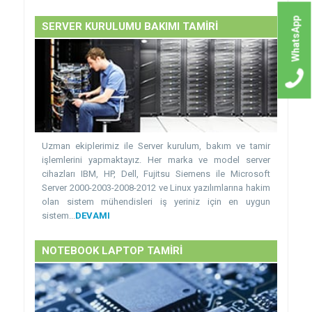
WhatsApp
SERVER KURULUMU BAKIMI TAMİRİ
Uzman ekiplerimiz ile Server kurulum, bakım ve tamir
işlemlerini yapmaktayız. Her marka ve model server
cihazları IBM, HP, Dell, Fujitsu Siemens ile Microsoft
Server 2000-2003-2008-2012 ve Linux yazılımlarına hakim
olan sistem mühendisleri iş yeriniz için en uygun
sistem...
DEVAMI
NOTEBOOK LAPTOP TAMİRİ