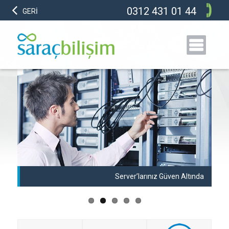
0312 431 01 44
GERİ
anı
Server’larınız Güven Altında