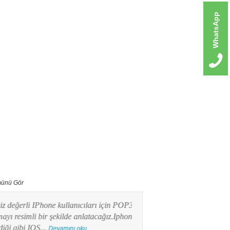
WhatsApp
ünü Gör
erli IPhone kullanıcıları için POP3 mail
Bu yazımızda Android işlet
imli bir şekilde anlatacağız.Iphone
kullanıcılarının en merak e
ibi IOS...
POP3 Mail kurulumunu res
Devamını oku...