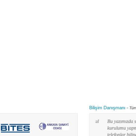
Bilişim Danışmanı
-
Tüm
 kullanırken "bilgisayarım yavaşladı onu nasıl
Bu yazımızda siz değ
 diye aklınızdan zaman zaman bu soru
kurulumu yapmayı res
lanım durumuna göre yaz...
telefonlar bilindiği g
Devamını oku...