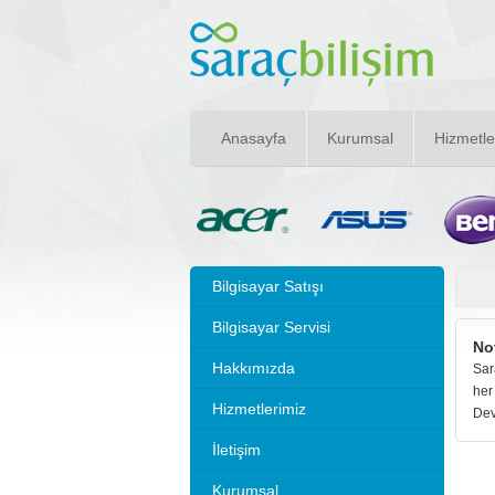
Anasayfa
Kurumsal
Hizmetle
Bilgisayar Satışı
Bilgisayar Servisi
No
Hakkımızda
Sar
her
Hizmetlerimiz
Dev
İletişim
Kurumsal