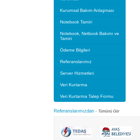
Kurumsal Bakım Anlaşması
Notebook Tamiri
Notebook, Netbook Bakımı ve
Tamiri
Ödeme Bilgileri
Referanslarımız
Server Hizmetleri
Veri Kurtarma
Veri Kurtarma Talep Formu
Referanslarımızdan
-
Tümünü Gör
Microsoft 2010 Outlook ayarlarını gösteriyoruz.
Bilgisayarınızı
tlook sürümleri de benzer ayarlar ile
hızlandırırım"
adır.Not: Resimlerin üzerine tıklay...
geçebilir. Kul
Devamını oku...