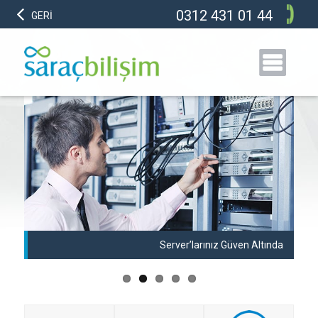
0312 431 01 44
GERİ
anı
Server’larınız Güven Altında