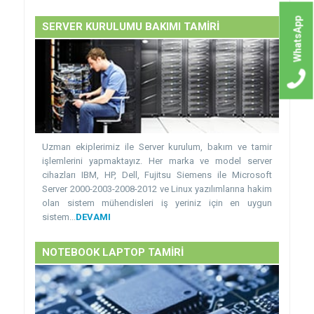
WhatsApp
SERVER KURULUMU BAKIMI TAMİRİ
Uzman ekiplerimiz ile Server kurulum, bakım ve tamir
işlemlerini yapmaktayız. Her marka ve model server
cihazları IBM, HP, Dell, Fujitsu Siemens ile Microsoft
Server 2000-2003-2008-2012 ve Linux yazılımlarına hakim
olan sistem mühendisleri iş yeriniz için en uygun
sistem...
DEVAMI
NOTEBOOK LAPTOP TAMİRİ