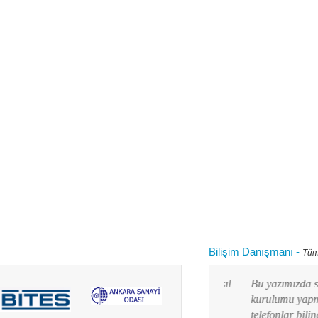
Bilişim Danışmanı
-
Tüm
 kullanırken "bilgisayarım yavaşladı onu nasıl
Bu yazımızda siz değ
 diye aklınızdan zaman zaman bu soru
kurulumu yapmayı res
lanım durumuna göre yaz...
telefonlar bilindiği g
Devamını oku...