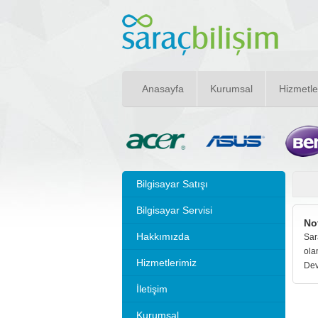
Anasayfa
Kurumsal
Hizmetle
Bilgisayar Satışı
Bilgisayar Servisi
No
Hakkımızda
Sar
ola
Hizmetlerimiz
Dev
İletişim
Kurumsal