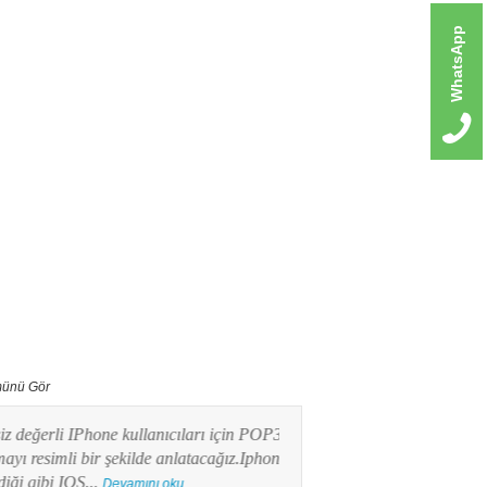
WhatsApp
ünü Gör
erli IPhone kullanıcıları için POP3 mail
Bu yazımızda Android işlet
imli bir şekilde anlatacağız.Iphone
kullanıcılarının en merak e
ibi IOS...
POP3 Mail kurulumunu res
Devamını oku...