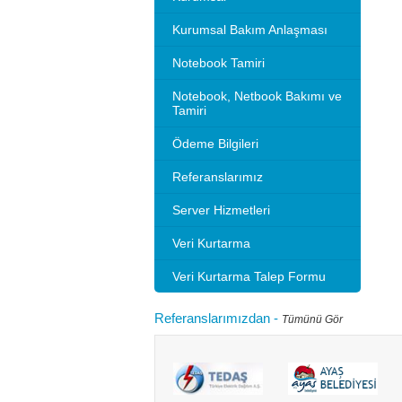
Kurumsal Bakım Anlaşması
Notebook Tamiri
Notebook, Netbook Bakımı ve
Tamiri
Ödeme Bilgileri
Referanslarımız
Server Hizmetleri
Veri Kurtarma
Veri Kurtarma Talep Formu
Referanslarımızdan
-
Tümünü Gör
Microsoft 2010 Outlook ayarlarını gösteriyoruz.
Bilgisayarınızı
tlook sürümleri de benzer ayarlar ile
hızlandırırım"
adır.Not: Resimlerin üzerine tıklay...
geçebilir. Kul
Devamını oku...