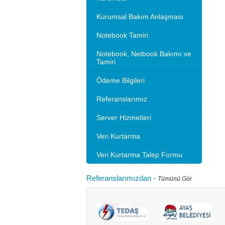
Kurumsal Bakım Anlaşması
Notebook Tamiri
Notebook, Netbook Bakımı ve
Tamiri
Ödeme Bilgileri
Referanslarımız
Server Hizmetleri
Veri Kurtarma
Veri Kurtarma Talep Formu
Referanslarımızdan
-
Tümünü Gör
Microsoft 2010 Outlook ayarlarını gösteriyoruz.
Bilgisayarınızı
tlook sürümleri de benzer ayarlar ile
hızlandırırım"
adır.Not: Resimlerin üzerine tıklay...
geçebilir. Kul
Devamını oku...