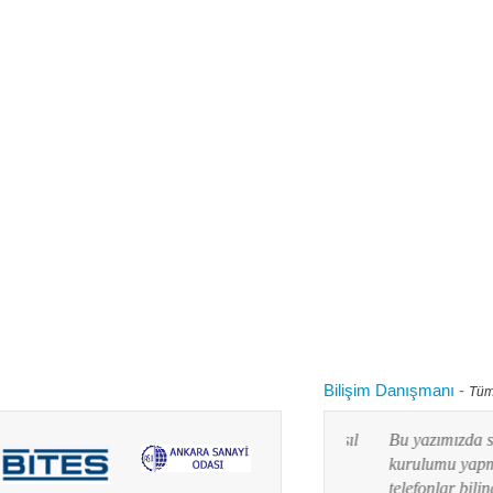
Bilişim Danışmanı
-
Tüm
 kullanırken "bilgisayarım yavaşladı onu nasıl
Bu yazımızda siz değ
 diye aklınızdan zaman zaman bu soru
kurulumu yapmayı res
lanım durumuna göre yaz...
telefonlar bilindiği g
Devamını oku...