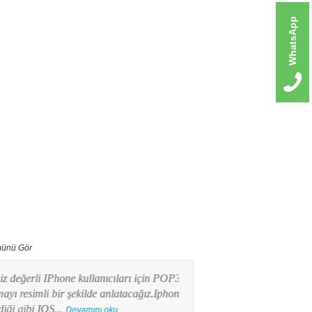
WhatsApp
ünü Gör
erli IPhone kullanıcıları için POP3 mail
Bu yazımızda Android işlet
imli bir şekilde anlatacağız.Iphone
kullanıcılarının en merak e
ibi IOS...
POP3 Mail kurulumunu res
Devamını oku...