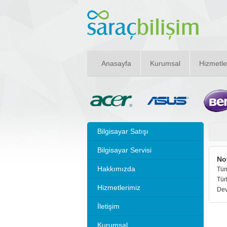
Anasayfa
Kurumsal
Hizmetle
Bilgisayar Satışı
Bilgisayar Servisi
No
Hakkımızda
Tüm
Tür
Hizmetlerimiz
Dev
İletişim
Kurumsal