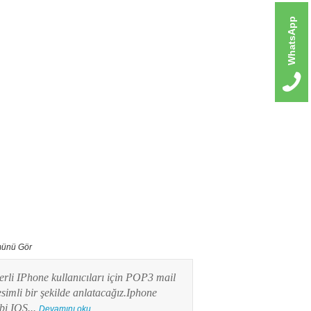
WhatsApp
ünü Gör
erli IPhone kullanıcıları için POP3 mail
Bu yazımızda Android işlet
imli bir şekilde anlatacağız.Iphone
kullanıcılarının en merak e
ibi IOS...
POP3 Mail kurulumunu res
Devamını oku...