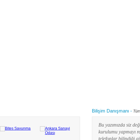
Bilişim Danışmanı
-
Tüm
 kullanırken "bilgisayarım yavaşladı onu nasıl
Bu yazımızda siz değ
 diye aklınızdan zaman zaman bu soru
kurulumu yapmayı res
lanım durumuna göre yaz...
telefonlar bilindiği g
Devamını oku...