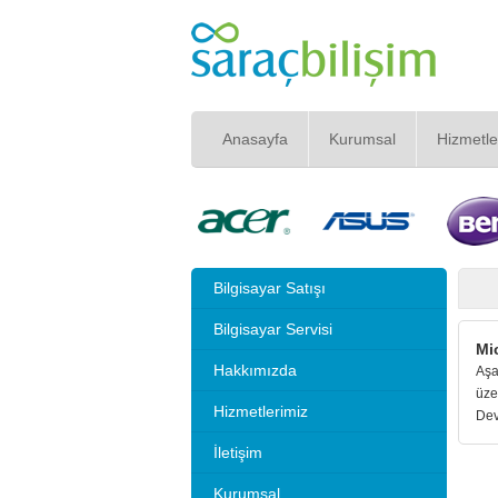
Anasayfa
Kurumsal
Hizmetle
Bilgisayar Satışı
Bilgisayar Servisi
Mi
Hakkımızda
Aşa
üze
Hizmetlerimiz
Dev
İletişim
Kurumsal