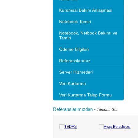
Kurumsal Bakım Anlaşması
Notebook Tamiri
Notebook, Netbook Bakımı ve
Tamiri
Ödeme Bilgileri
Referanslarımız
Server Hizmetleri
Veri Kurtarma
Veri Kurtarma Talep Formu
Referanslarımızdan
-
Tümünü Gör
Microsoft 2010 Outlook ayarlarını gösteriyoruz.
Bilgisayarınızı
tlook sürümleri de benzer ayarlar ile
hızlandırırım"
adır.Not: Resimlerin üzerine tıklay...
geçebilir. Kul
Devamını oku...