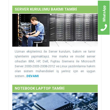
WhatsApp
SERVER KURULUMU BAKIMI TAMİRİ
Uzman ekiplerimiz ile Server kurulum, bakım ve tamir
işlemlerini yapmaktayız. Her marka ve model server
cihazları IBM, HP, Dell, Fujitsu Siemens ile Microsoft
Server 2000-2003-2008-2012 ve Linux yazılımlarına hakim
olan sistem mühendisleri iş yeriniz için en uygun
sistem...
DEVAMI
NOTEBOOK LAPTOP TAMİRİ