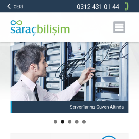
0312 431 01 44
GERİ
anı
Server’larınız Güven Altında