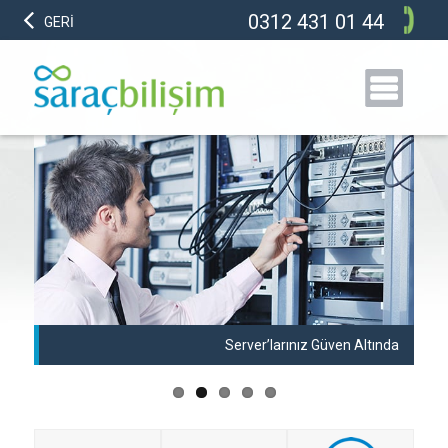
0312 431 01 44
GERİ
anı
Server’larınız Güven Altında