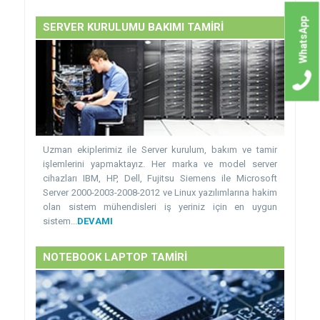
WhatsApp
SERVER KURULUMU BAKIMI TAMİRİ
Uzman ekiplerimiz ile Server kurulum, bakım ve tamir
işlemlerini yapmaktayız. Her marka ve model server
cihazları IBM, HP, Dell, Fujitsu Siemens ile Microsoft
Server 2000-2003-2008-2012 ve Linux yazılımlarına hakim
olan sistem mühendisleri iş yeriniz için en uygun
sistem...
DEVAMI
NOTEBOOK LAPTOP TAMİRİ