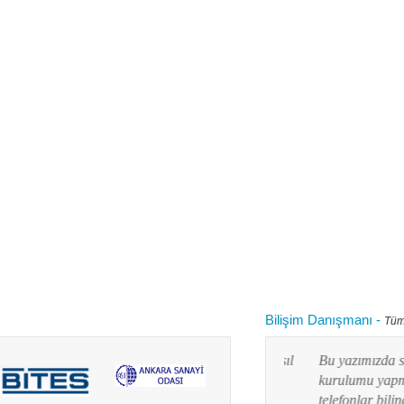
Bilişim Danışmanı
-
Tüm
 kullanırken "bilgisayarım yavaşladı onu nasıl
Bu yazımızda siz değ
 diye aklınızdan zaman zaman bu soru
kurulumu yapmayı res
lanım durumuna göre yaz...
telefonlar bilindiği g
Devamını oku...