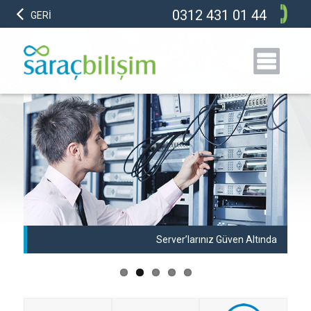
0312 431 01 44
GERİ
anı
Server’larınız Güven Altında