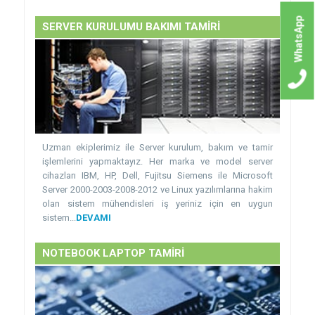
WhatsApp
SERVER KURULUMU BAKIMI TAMİRİ
Uzman ekiplerimiz ile Server kurulum, bakım ve tamir
işlemlerini yapmaktayız. Her marka ve model server
cihazları IBM, HP, Dell, Fujitsu Siemens ile Microsoft
Server 2000-2003-2008-2012 ve Linux yazılımlarına hakim
olan sistem mühendisleri iş yeriniz için en uygun
sistem...
DEVAMI
NOTEBOOK LAPTOP TAMİRİ