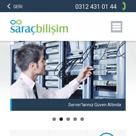
0312 431 01 44
GERİ
anı
Server’larınız Güven Altında