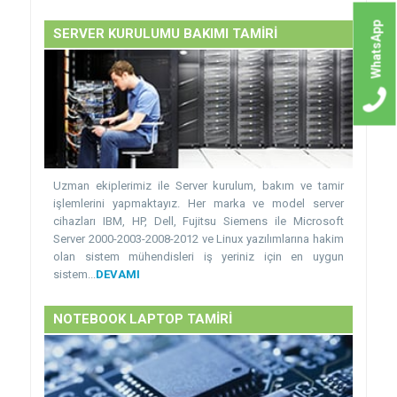
WhatsApp
SERVER KURULUMU BAKIMI TAMİRİ
Uzman ekiplerimiz ile Server kurulum, bakım ve tamir
işlemlerini yapmaktayız. Her marka ve model server
cihazları IBM, HP, Dell, Fujitsu Siemens ile Microsoft
Server 2000-2003-2008-2012 ve Linux yazılımlarına hakim
olan sistem mühendisleri iş yeriniz için en uygun
sistem...
DEVAMI
NOTEBOOK LAPTOP TAMİRİ