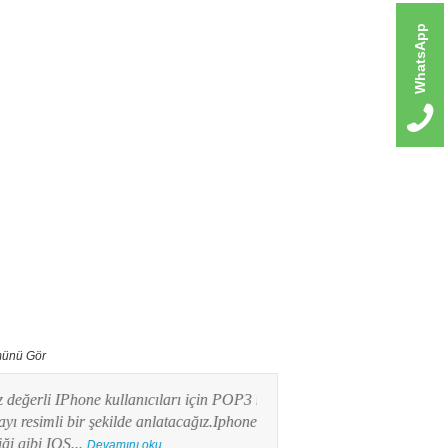
WhatsApp
ünü Gör
erli IPhone kullanıcıları için POP3 mail
Bu yazımızda Android işlet
imli bir şekilde anlatacağız.Iphone
kullanıcılarının en merak e
ibi IOS...
POP3 Mail kurulumunu res
Devamını oku...