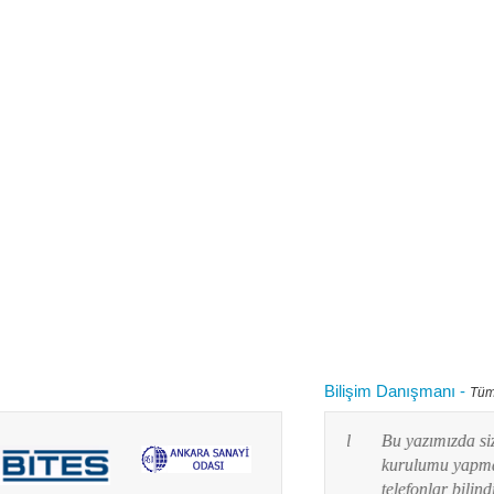
Bilişim Danışmanı
-
Tüm
 kullanırken "bilgisayarım yavaşladı onu nasıl
Bu yazımızda siz değ
 diye aklınızdan zaman zaman bu soru
kurulumu yapmayı res
lanım durumuna göre yaz...
telefonlar bilindiği g
Devamını oku...