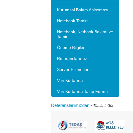
Kurumsal Bakım Anlaşması
Notebook Tamiri
Notebook, Netbook Bakımı ve
Tamiri
Ödeme Bilgileri
Referanslarımız
Server Hizmetleri
Veri Kurtarma
Veri Kurtarma Talep Formu
Referanslarımızdan
-
Tümünü Gör
Microsoft 2010 Outlook ayarlarını gösteriyoruz.
Bilgisayarınızı
tlook sürümleri de benzer ayarlar ile
hızlandırırım"
adır.Not: Resimlerin üzerine tıklay...
geçebilir. Kul
Devamını oku...