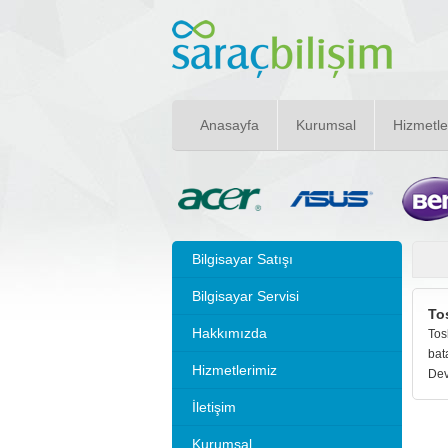
Anasayfa
Kurumsal
Hizmetle
Bilgisayar Satışı
Bilgisayar Servisi
To
Hakkımızda
Tos
bat
Hizmetlerimiz
Dev
İletişim
Kurumsal