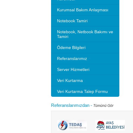
Kurumsal Bakım Anlaşması
Notebook Tamiri
Notebook, Netbook Bakımı ve
Tamiri
Ödeme Bilgileri
Referanslarımız
Server Hizmetleri
Veri Kurtarma
Veri Kurtarma Talep Formu
Referanslarımızdan
-
Tümünü Gör
Microsoft 2010 Outlook ayarlarını gösteriyoruz.
Bilgisayarınızı
tlook sürümleri de benzer ayarlar ile
hızlandırırım"
adır.Not: Resimlerin üzerine tıklay...
geçebilir. Kul
Devamını oku...