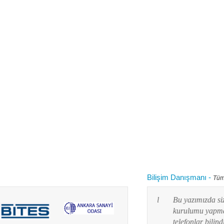
Bilişim Danışmanı
-
Tüm
 kullanırken "bilgisayarım yavaşladı onu nasıl
Bu yazımızda siz değ
 diye aklınızdan zaman zaman bu soru
kurulumu yapmayı res
lanım durumuna göre yaz...
telefonlar bilindiği g
Devamını oku...