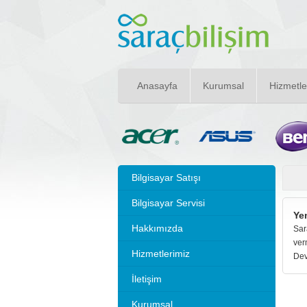
Anasayfa
Kurumsal
Hizmetle
Bilgisayar Satışı
Bilgisayar Servisi
Ye
Hakkımızda
Sar
ver
Hizmetlerimiz
Dev
İletişim
Kurumsal