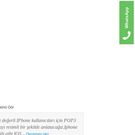
WhatsApp
ünü Gör
erli IPhone kullanıcıları için POP3 mail
Bu yazımızda Android işlet
imli bir şekilde anlatacağız.Iphone
kullanıcılarının en merak e
ibi IOS...
POP3 Mail kurulumunu res
Devamını oku...