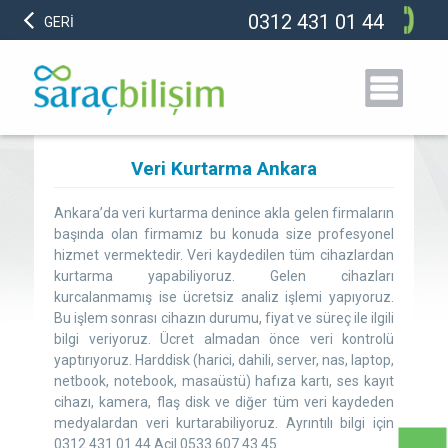
0312 431 01 44
GERİ
Veri Kurtarma Ankara
Ankara’da veri kurtarma denince akla gelen firmaların
başında olan firmamız bu konuda size profesyonel
hizmet vermektedir. Veri kaydedilen tüm cihazlardan
kurtarma yapabiliyoruz. Gelen cihazları
kurcalanmamış ise ücretsiz analiz işlemi yapıyoruz.
Bu işlem sonrası cihazın durumu, fiyat ve süreç ile ilgili
bilgi veriyoruz. Ücret almadan önce veri kontrolü
yaptırıyoruz. Harddisk (harici, dahili, server, nas, laptop,
netbook, notebook, masaüstü) hafıza kartı, ses kayıt
cihazı, kamera, flaş disk ve diğer tüm veri kaydeden
medyalardan veri kurtarabiliyoruz. Ayrıntılı bilgi için
0312 431 01 44 Acil 0533 607 43 45