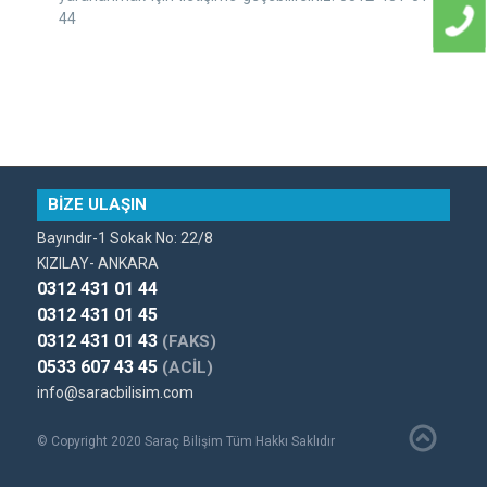
44
BİZE ULAŞIN
Bayındır-1 Sokak No: 22/8
KIZILAY- ANKARA
0312 431 01 44
0312 431 01 45
0312 431 01 43
(FAKS)
0533 607 43 45
(ACİL)
info@saracbilisim.com
© Copyright 2020 Saraç Bilişim Tüm Hakkı Saklıdır