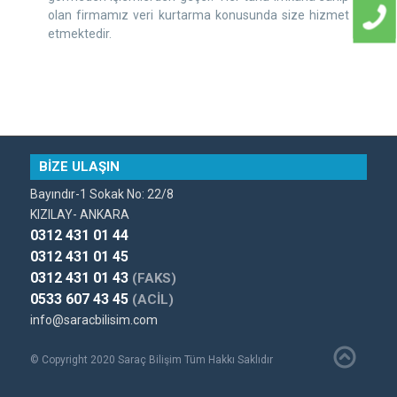
olan firmamız veri kurtarma konusunda size hizmet
etmektedir.
BİZE ULAŞIN
Bayındır-1 Sokak No: 22/8
KIZILAY- ANKARA
0312 431 01 44
0312 431 01 45
0312 431 01 43
(FAKS)
0533 607 43 45
(ACİL)
info@saracbilisim.com
© Copyright 2020 Saraç Bilişim Tüm Hakkı Saklıdır