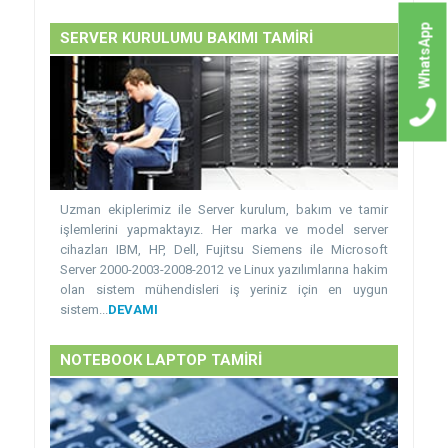
WhatsApp
SERVER KURULUMU BAKIMI TAMİRİ
Uzman ekiplerimiz ile Server kurulum, bakım ve tamir
işlemlerini yapmaktayız. Her marka ve model server
cihazları IBM, HP, Dell, Fujitsu Siemens ile Microsoft
Server 2000-2003-2008-2012 ve Linux yazılımlarına hakim
olan sistem mühendisleri iş yeriniz için en uygun
sistem...
DEVAMI
NOTEBOOK LAPTOP TAMİRİ