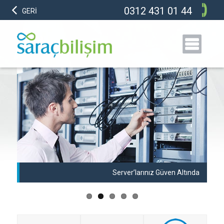
0312 431 01 44
GERİ
anı
Server’larınız Güven Altında